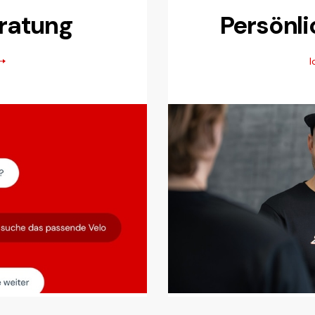
eratung
Persönl
l