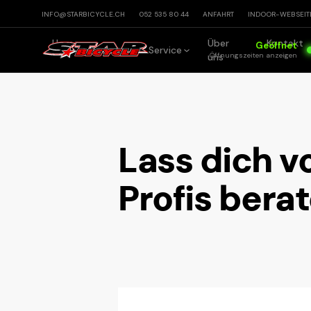
INFO@STARBICYCLE.CH
052 535 80 44
ANFAHRT
INDOOR
-WEBSEIT
Home
Über
Kontakt
Geöffnet
Bikes
Service
Öffnungszeiten
anzeigen
uns
Lass dich v
Profis bera