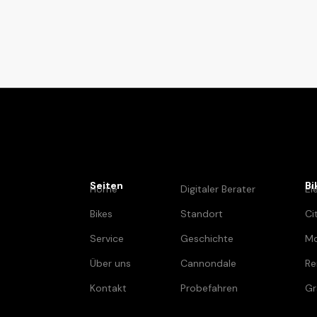
Seiten
Bi
Home
Digitaler Berater
El
Bikes
Standort
Ci
Service
Geschichte
Mo
Über uns
Cannondale
Re
Kontakt
Probefahren
Gr