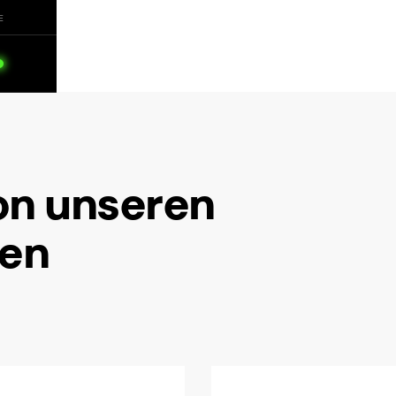
E
on unseren
ten