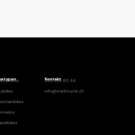
ketypen
Kontakt
ektrovelos
052 535 80 44
tybikes
info@starbicycle.ch
untainbikes
nnvelos
avelbikes